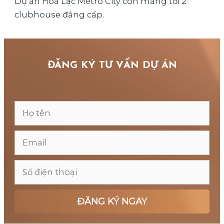
Dự án Hoà Lạc Metro City còn mang tới 2
clubhouse đẳng cấp.
ĐĂNG KÝ TƯ VẤN DỰ ÁN