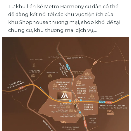
Từ khu liền kề Metro Harmony cư dân có thể
dễ dàng kết nối tới các khu vực tiện ích của
khu Shophouse thương mại, shop khối đế tại
chung cư, khu thương mại dịch vụ,...