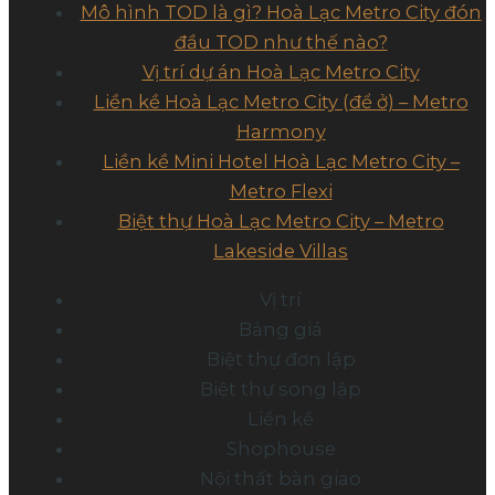
Mô hình TOD là gì? Hoà Lạc Metro City đón
đầu TOD như thế nào?
Vị trí dự án Hoà Lạc Metro City
Liền kề Hoà Lạc Metro City (để ở) – Metro
Harmony
Liền kề Mini Hotel Hoà Lạc Metro City –
Metro Flexi
Biệt thự Hoà Lạc Metro City – Metro
Lakeside Villas
Vị trí
Bảng giá
Biệt thự đơn lập
Biệt thự song lập
Liền kề
Shophouse
Nội thất bàn giao