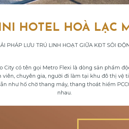
INI HOTEL HOÀ LẠC 
IẢI PHÁP LƯU TRÚ LINH HOẠT GIỮA KĐT SÔI ĐỘ
o City có tên gọi Metro Flexi là dòng sản phẩm độc
 viên, chuyên gia, người đi làm tại khu đô thị v
ó sẵn như hố chờ thang máy, thang thoát hiểm PC
nhau.