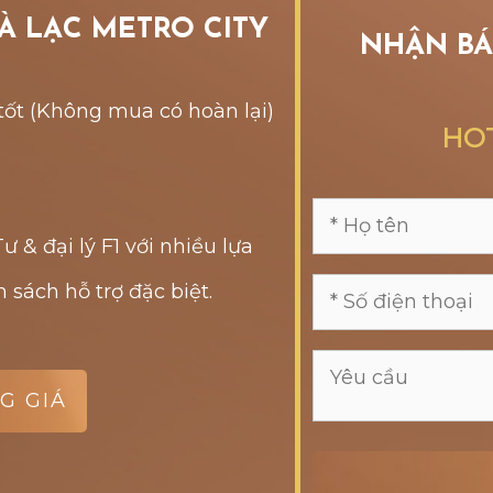
À LẠC METRO CITY
NHẬN BÁ
tốt (Không mua có hoàn lại)
HOT
 & đại lý F1 với nhiều lựa
 sách hỗ trợ đặc biệt.
G GIÁ