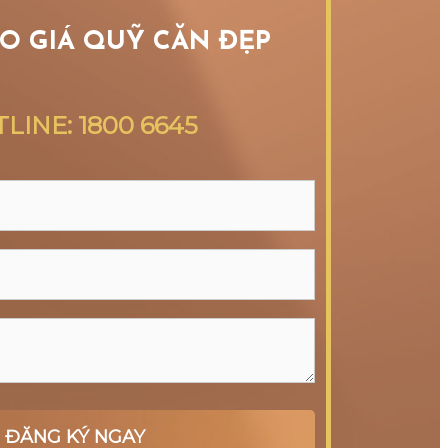
O GIÁ QUỸ CĂN ĐẸP
LINE: 1800
6645